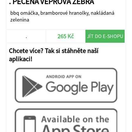
. PEČENÁ VEPŘOVÁ ŽEBRA
bbq omáčka, bramborové hranolky, nakládaná
zelenina
265 Kč
.
JÍT DO E-SHOPU
Chcete více? Tak si stáhněte naší
aplikaci!