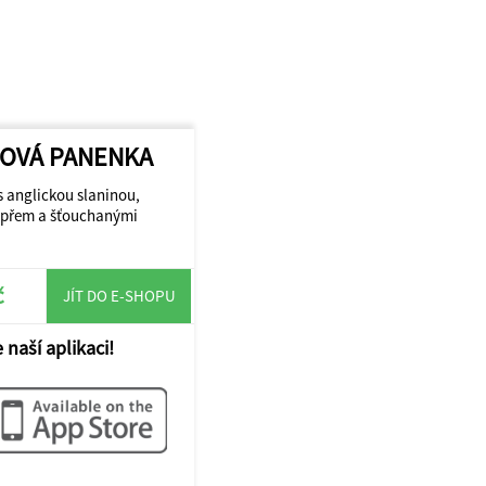
PŘOVÁ PANENKA
 anglickou slaninou,
epřem a šťouchanými
č
JÍT DO E-SHOPU
 naší aplikaci!