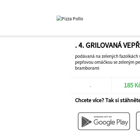
. 4. GRILOVANÁ VE
podávaná na zelených fazolkách s
pepřovou omáčkou se zeleným p
bramborami
185 K
.
Chcete více? Tak si stáhněte